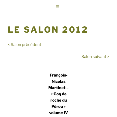
Aller
au
contenu
principal
LE SALON 2012
< Salon précédent
Salon suivant >
François-
Nicolas
Martinet –
« Coq de
roche du
Pérou »
volume IV