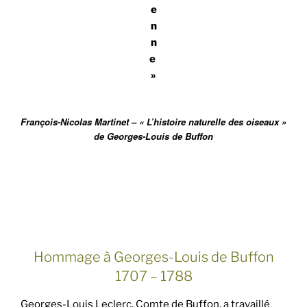
e
n
n
e
»
François-Nicolas Martinet – « L’histoire naturelle des oiseaux »
de Georges-Louis de Buffon
Hommage à Georges-Louis de Buffon
1707 – 1788
Georges-Louis Leclerc, Comte de Buffon, a travaillé