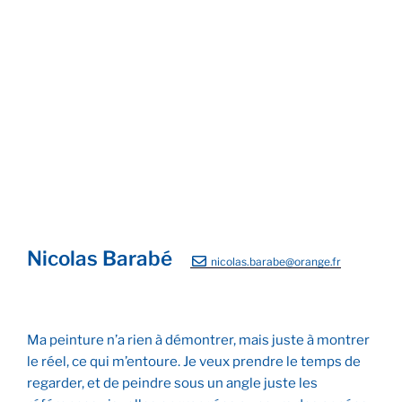
Times-Square under the
If you’re going to San
snow
Francisco
Fenêtre sur cour
Nicolas Barabé
nicolas.barabe@orange.fr
Ma peinture n’a rien à démontrer, mais juste à montrer
le réel, ce qui m’entoure. Je veux prendre le temps de
regarder, et de peindre sous un angle juste les