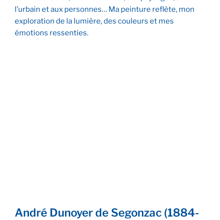
l’urbain et aux personnes… Ma peinture reflète, mon
exploration de la lumière, des couleurs et mes
émotions ressenties.
Doëlan
Théâtre Sao Luis de
Lisbonne
Château du Pont sous la neige – Louveciennes
André Dunoyer de Segonzac (1884-