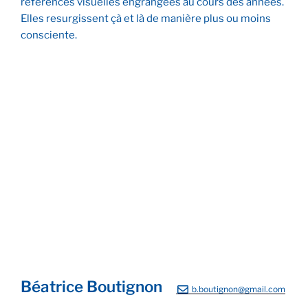
références visuelles engrangées au cours des années.
Elles resurgissent çà et là de manière plus ou moins
consciente.
Salon de jardin
La Terrasse
Saint-Malo
Béatrice Boutignon
b.boutignon@gmail.com