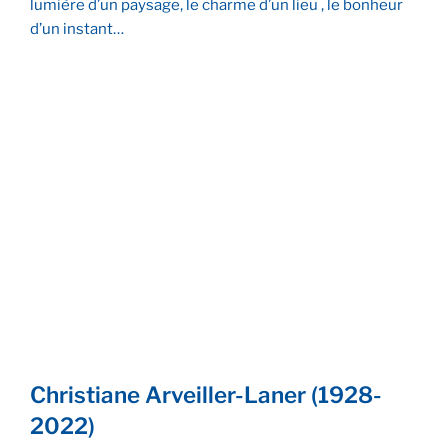
lumière d’un paysage, le charme d’un lieu , le bonheur
d’un instant…
Mystère aux Météores
L’heure bleue dans la Galerie
des Glaces
Lumière du soir à la Fonderie
Christiane Arveiller-Laner (1928-
2022)