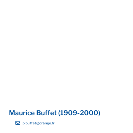
Ponton
La Plaine des Maures
La lingerie
Maurice Buffet (1909-2000)
jp.buffet@orange.fr