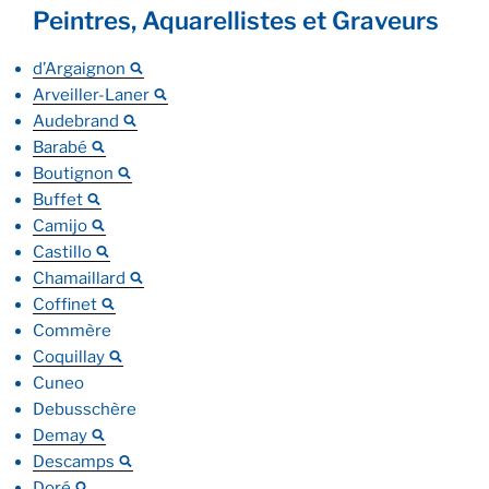
Peintres, Aquarellistes et Graveurs
d’Argaignon
Arveiller-Laner
Audebrand
Barabé
Boutignon
Buffet
Camijo
Castillo
Chamaillard
Coffinet
Commère
Coquillay
Cuneo
Debusschère
Demay
Descamps
Doré