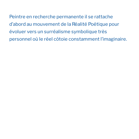
Peintre en recherche permanente il se rattache
d’abord au mouvement de la Réalité Poétique pour
évoluer vers un surréalisme symbolique très
personnel où le réel côtoie constamment l’imaginaire.
Le Port aux Dames
Les Fauteuils Cacahuètes
L’Entrée Interdite