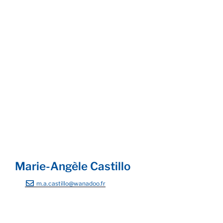
Voiliers
Basile rêverie
Grasse
Marie-Angèle Castillo
m.a.castillo@wanadoo.fr