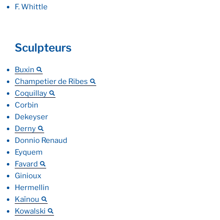
F. Whittle
Sculpteurs
Buxin
Champetier de Ribes
Coquillay
Corbin
Dekeyser
Derny
Donnio Renaud
Eyquem
Favard
Ginioux
Hermellin
Kaïnou
Kowalski