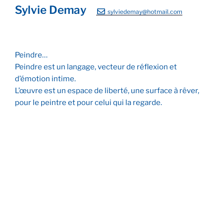
Sylvie Demay
sylviedemay@hotmail.com
Peindre…
Peindre est un langage, vecteur de réflexion et
d’émotion intime.
L’œuvre est un espace de liberté, une surface à rêver,
pour le peintre et pour celui qui la regarde.
Nos racines et nos ailes
Mêle-pêle comme la vie
Les ailes de la paix